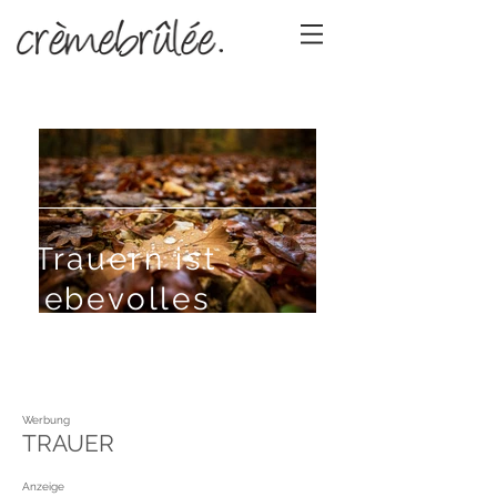
„Trauern ist
liebevolles
Erinnern.“
Werbung
TRAUER
Anzeige