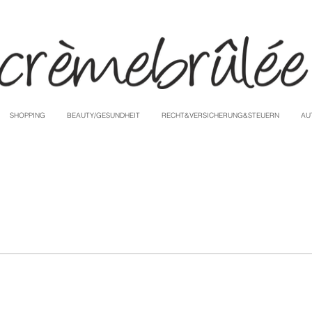
SHOPPING
BEAUTY/GESUNDHEIT
RECHT&VERSICHERUNG&STEUERN
AU