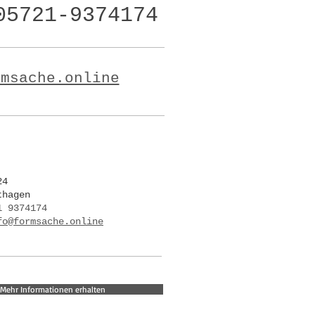
05721-9374174
rmsache.online
24
thagen
1 9374174
fo@formsache.online
Mehr Informationen erhalten