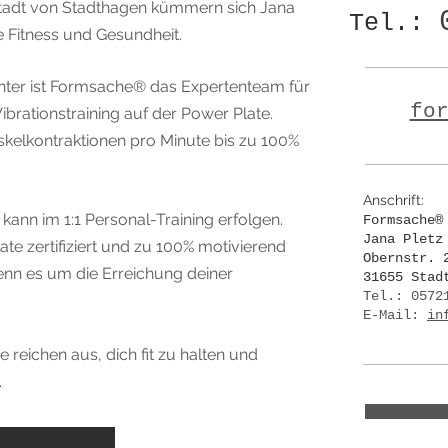
stadt von Stadthagen kümmern sich Jana
Tel.:
e Fitness und Gesundheit.
enter ist Formsache® das Expertenteam für
fo
ibrationstraining auf der Power Plate.
uskelkontraktionen pro Minute bis zu 100%
Anschrift:
d kann im 1:1 Personal-Training erfolgen.
Formsache®
Jana Pletz
late zertifiziert und zu 100% motivierend
Obernstr. 
enn es um die Erreichung deiner
31655 Stad
Tel.: 0572
E-Mail:
in
reichen aus, dich fit zu halten und
.