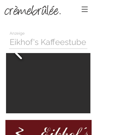
Anzeige
Eikhof's Kaffeestube